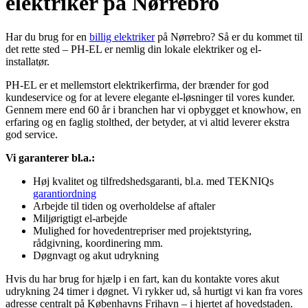
elektriker på Nørrebro
Har du brug for en
billig elektriker
på Nørrebro? Så er du kommet til
det rette sted – PH-EL er nemlig din lokale elektriker og el-
installatør.
PH-EL er et mellemstort elektrikerfirma, der brænder for god
kundeservice og for at levere elegante el-løsninger til vores kunder.
Gennem mere end 60 år i branchen har vi opbygget et knowhow, en
erfaring og en faglig stolthed, der betyder, at vi altid leverer ekstra
god service.
Vi garanterer bl.a.:
Høj kvalitet og tilfredshedsgaranti, bl.a. med TEKNIQs
garantiordning
Arbejde til tiden og overholdelse af aftaler
Miljørigtigt el-arbejde
Mulighed for hovedentrepriser med projektstyring,
rådgivning, koordinering mm.
Døgnvagt og akut udrykning
Hvis du har brug for hjælp i en fart, kan du kontakte vores akut
udrykning 24 timer i døgnet. Vi rykker ud, så hurtigt vi kan fra vores
adresse centralt på Københavns Frihavn – i hjertet af hovedstaden.