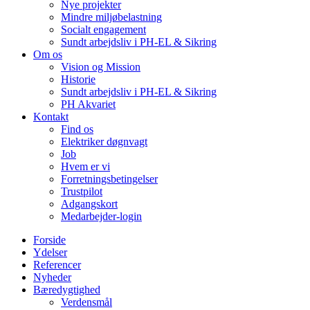
Nye projekter
Mindre miljøbelastning
Socialt engagement
Sundt arbejdsliv i PH-EL & Sikring
Om os
Vision og Mission
Historie
Sundt arbejdsliv i PH-EL & Sikring
PH Akvariet
Kontakt
Find os
Elektriker døgnvagt
Job
Hvem er vi
Forretningsbetingelser
Trustpilot
Adgangskort
Medarbejder-login
Forside
Ydelser
Referencer
Nyheder
Bæredygtighed
Verdensmål