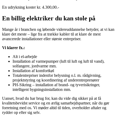
En udrykning koster kr. 4.300,00.-
En billig elektriker du kan stole på
Mange år i branchen og løbende videreuddannelse betyder, at vi kan
klare det meste – lige fra at trække kabler til at klare de mest
avancerede installationer eller største entrepriser.
Vi klarer fx.:
Alt i el-arbejde
Installation af varmepumper (luft til luft og luft til vand),
solfangere, jordvarme mm.
Installation af komfortkøl
Totalentrepriser indenfor belysning o.l. m. rådgivning,
projektstyring og koordinering af underentreprenører
PH-Sikring – installation af brand- og tyverisikringer,
intelligent bygningsinstallation mm.
Uanset, hvad du har brug for, kan du vide dig sikker på at få
kvalitetsbevidst service og en ærlig samarbejdspartner, når du gør
forretning med os. Vi møder altid til tiden, overholder aftaler og
rydder op efter sig selv.