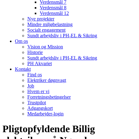
Verdensmål 7
Verdensmål 8
Verdensmål 12
Nye projekter
Mindre miljøbelastning
Socialt engagement
Sundt arbejdsliv i PH-EL & Sikring
Om os
Vision og Mission
Historie
Sundt arbejdsliv i PH-EL & Sikring
PH Akvariet
Kontakt
Find os
Elektriker døgnvagt
Job
Hvem er vi
Forretningsbetingelser
Trustpilot
Adgangskort
Medarbejder-login
Pligtopfyldende Billig