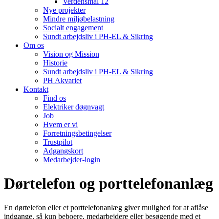
Verdensmål 12
Nye projekter
Mindre miljøbelastning
Socialt engagement
Sundt arbejdsliv i PH-EL & Sikring
Om os
Vision og Mission
Historie
Sundt arbejdsliv i PH-EL & Sikring
PH Akvariet
Kontakt
Find os
Elektriker døgnvagt
Job
Hvem er vi
Forretningsbetingelser
Trustpilot
Adgangskort
Medarbejder-login
Dørtelefon og porttelefonanlæg
En dørtelefon eller et porttelefonanlæg giver mulighed for at aflåse
indgange, så kun beboere, medarbejdere eller besøgende med et