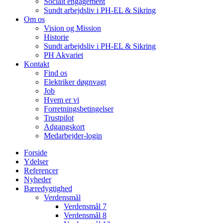
Socialt engagement
Sundt arbejdsliv i PH-EL & Sikring
Om os
Vision og Mission
Historie
Sundt arbejdsliv i PH-EL & Sikring
PH Akvariet
Kontakt
Find os
Elektriker døgnvagt
Job
Hvem er vi
Forretningsbetingelser
Trustpilot
Adgangskort
Medarbejder-login
Forside
Ydelser
Referencer
Nyheder
Bæredygtighed
Verdensmål
Verdensmål 7
Verdensmål 8