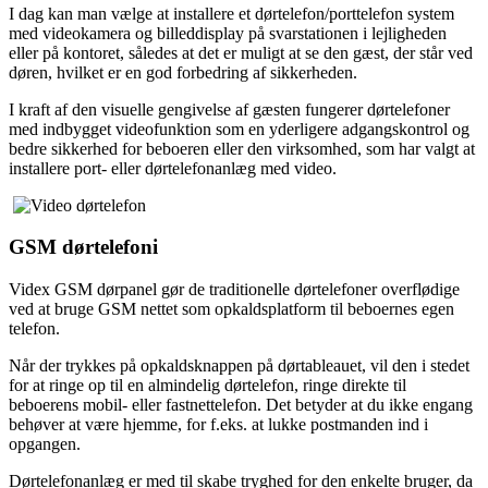
I dag kan man vælge at installere et dørtelefon/porttelefon system
med videokamera og billeddisplay på svarstationen i lejligheden
eller på kontoret, således at det er muligt at se den gæst, der står ved
døren, hvilket er en god forbedring af sikkerheden.
I kraft af den visuelle gengivelse af gæsten fungerer dørtelefoner
med indbygget videofunktion som en yderligere adgangskontrol og
bedre sikkerhed for beboeren eller den virksomhed, som har valgt at
installere port- eller dørtelefonanlæg med video.
GSM dørtelefoni
Videx GSM dørpanel gør de traditionelle dørtelefoner overflødige
ved at bruge GSM nettet som opkaldsplatform til beboernes egen
telefon.
Når der trykkes på opkaldsknappen på dørtableauet, vil den i stedet
for at ringe op til en almindelig dørtelefon, ringe direkte til
beboerens mobil- eller fastnettelefon. Det betyder at du ikke engang
behøver at være hjemme, for f.eks. at lukke postmanden ind i
opgangen.
Dørtelefonanlæg er med til skabe tryghed for den enkelte bruger, da