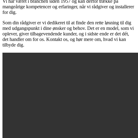
Vi har været i branchen siden 1957 og kan derfor trække på
mangeårige kompetencer og erfaringer, når vi rådgiver og installerer
for dig.
Som din rådgiver er vi dedikeret til at finde den rette løsning til dig
med udgangspunkt i dine ønsker og behov. Det er en model, som vi
oplever, giver tilbagevendende kunder, og i sidste ende er det dét,
det handler om for os. Kontakt os, og hør mere om, hvad vi kan
tilbyde dig.