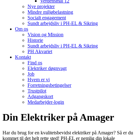
Verdensmål 12
Nye projekter
Mindre miljøbelastning
Socialt engagement
Sundt arbejdsliv i PH-EL & Sikring
Om os
Vision og Mission
Historie
Sundt arbejdsliv i PH-EL & Sikring
PH Akvariet
Kontakt
Find os
Elektriker døgnvagt
Job
Hvem er vi
Forretningsbetingelser
Trustpilot
Adgangskort
Medarbejder-login
Din Elektriker på Amager
Har du brug for en kvalitetsbevidst elektriker på Amager? Så er du
kommet til det helt rette sted! PH-EL er nemlig din lokale