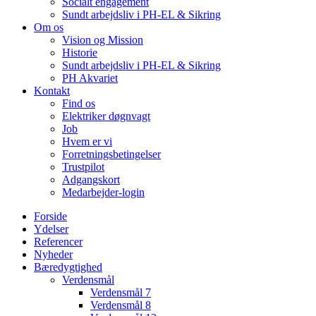
Socialt engagement
Sundt arbejdsliv i PH-EL & Sikring
Om os
Vision og Mission
Historie
Sundt arbejdsliv i PH-EL & Sikring
PH Akvariet
Kontakt
Find os
Elektriker døgnvagt
Job
Hvem er vi
Forretningsbetingelser
Trustpilot
Adgangskort
Medarbejder-login
Forside
Ydelser
Referencer
Nyheder
Bæredygtighed
Verdensmål
Verdensmål 7
Verdensmål 8