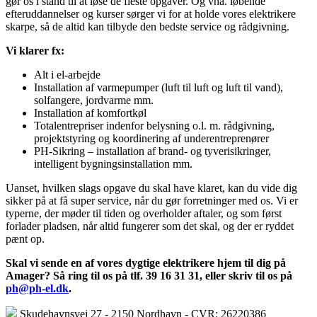
gør os i stand til at løse de fleste opgaver. Og vha. løbende
efteruddannelser og kurser sørger vi for at holde vores elektrikere
skarpe, så de altid kan tilbyde den bedste service og rådgivning.
Vi klarer fx:
Alt i el-arbejde
Installation af varmepumper (luft til luft og luft til vand),
solfangere, jordvarme mm.
Installation af komfortkøl
Totalentrepriser indenfor belysning o.l. m. rådgivning,
projektstyring og koordinering af underentreprenører
PH-Sikring – installation af brand- og tyverisikringer,
intelligent bygningsinstallation mm.
Uanset, hvilken slags opgave du skal have klaret, kan du vide dig
sikker på at få super service, når du gør forretninger med os. Vi er
typerne, der møder til tiden og overholder aftaler, og som først
forlader pladsen, når altid fungerer som det skal, og der er ryddet
pænt op.
Skal vi sende en af vores dygtige elektrikere hjem til dig på
Amager? Så ring til os på tlf. 39 16 31 31, eller skriv til os på
ph@ph-el.dk
.
Skudehavnsvej 27 - 2150 Nordhavn - CVR: 26220386