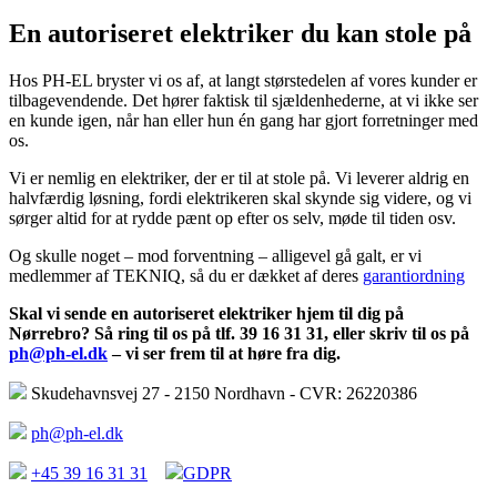
En autoriseret elektriker du kan stole på
Hos PH-EL bryster vi os af, at langt størstedelen af vores kunder er
tilbagevendende. Det hører faktisk til sjældenhederne, at vi ikke ser
en kunde igen, når han eller hun én gang har gjort forretninger med
os.
Vi er nemlig en elektriker, der er til at stole på. Vi leverer aldrig en
halvfærdig løsning, fordi elektrikeren skal skynde sig videre, og vi
sørger altid for at rydde pænt op efter os selv, møde til tiden osv.
Og skulle noget – mod forventning – alligevel gå galt, er vi
medlemmer af TEKNIQ, så du er dækket af deres
garantiordning
Skal vi sende en autoriseret elektriker hjem til dig på
Nørrebro? Så ring til os på tlf. 39 16 31 31, eller skriv til os på
ph@ph-el.dk
– vi ser frem til at høre fra dig.
Skudehavnsvej 27 - 2150 Nordhavn - CVR: 26220386
ph@ph-el.dk
+45 39 16 31 31
GDPR