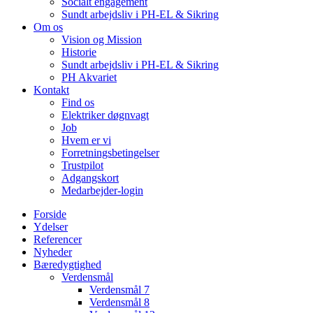
Socialt engagement
Sundt arbejdsliv i PH-EL & Sikring
Om os
Vision og Mission
Historie
Sundt arbejdsliv i PH-EL & Sikring
PH Akvariet
Kontakt
Find os
Elektriker døgnvagt
Job
Hvem er vi
Forretningsbetingelser
Trustpilot
Adgangskort
Medarbejder-login
Forside
Ydelser
Referencer
Nyheder
Bæredygtighed
Verdensmål
Verdensmål 7
Verdensmål 8