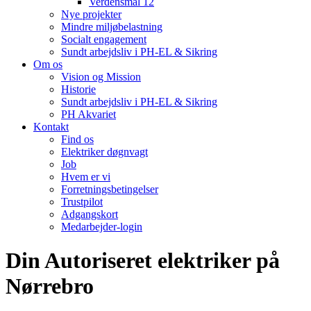
Verdensmål 12
Nye projekter
Mindre miljøbelastning
Socialt engagement
Sundt arbejdsliv i PH-EL & Sikring
Om os
Vision og Mission
Historie
Sundt arbejdsliv i PH-EL & Sikring
PH Akvariet
Kontakt
Find os
Elektriker døgnvagt
Job
Hvem er vi
Forretningsbetingelser
Trustpilot
Adgangskort
Medarbejder-login
Din Autoriseret elektriker på
Nørrebro