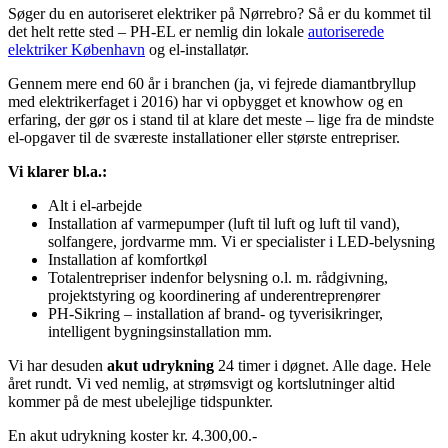
Søger du en autoriseret elektriker på Nørrebro? Så er du kommet til
det helt rette sted – PH-EL er nemlig din lokale
autoriserede
elektriker København
og el-installatør.
Gennem mere end 60 år i branchen (ja, vi fejrede diamantbryllup
med elektrikerfaget i 2016) har vi opbygget et knowhow og en
erfaring, der gør os i stand til at klare det meste – lige fra de mindste
el-opgaver til de sværeste installationer eller største entrepriser.
Vi klarer bl.a.:
Alt i el-arbejde
Installation af varmepumper (luft til luft og luft til vand),
solfangere, jordvarme mm. Vi er specialister i LED-belysning
Installation af komfortkøl
Totalentrepriser indenfor belysning o.l. m. rådgivning,
projektstyring og koordinering af underentreprenører
PH-Sikring – installation af brand- og tyverisikringer,
intelligent bygningsinstallation mm.
Vi har desuden
akut udrykning
24 timer i døgnet. Alle dage. Hele
året rundt. Vi ved nemlig, at strømsvigt og kortslutninger altid
kommer på de mest ubelejlige tidspunkter.
En akut udrykning koster kr. 4.300,00.-