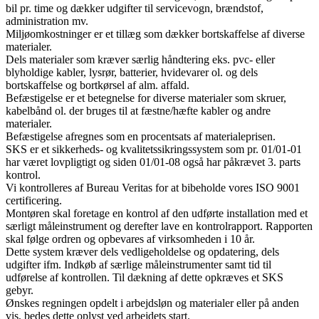
bil pr. time og dækker udgifter til servicevogn, brændstof,
administration mv.
Miljøomkostninger er et tillæg som dækker bortskaffelse af diverse
materialer.
Dels materialer som kræver særlig håndtering eks. pvc- eller
blyholdige kabler, lysrør, batterier, hvidevarer ol. og dels
bortskaffelse og bortkørsel af alm. affald.
Befæstigelse er et betegnelse for diverse materialer som skruer,
kabelbånd ol. der bruges til at fæstne/hæfte kabler og andre
materialer.
Befæstigelse afregnes som en procentsats af materialeprisen.
SKS er et sikkerheds- og kvalitetssikringssystem som pr. 01/01-01
har været lovpligtigt og siden 01/01-08 også har påkrævet 3. parts
kontrol.
Vi kontrolleres af Bureau Veritas for at bibeholde vores ISO 9001
certificering.
Montøren skal foretage en kontrol af den udførte installation med et
særligt måleinstrument og derefter lave en kontrolrapport. Rapporten
skal følge ordren og opbevares af virksomheden i 10 år.
Dette system kræver dels vedligeholdelse og opdatering, dels
udgifter ifm. Indkøb af særlige måleinstrumenter samt tid til
udførelse af kontrollen. Til dækning af dette opkræves et SKS
gebyr.
Ønskes regningen opdelt i arbejdsløn og materialer eller på anden
vis, bedes dette oplyst ved arbejdets start.