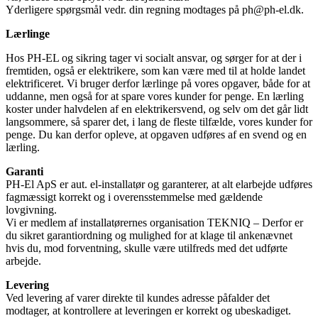
Yderligere spørgsmål vedr. din regning modtages på ph@ph-el.dk.
Lærlinge
Hos PH-EL og sikring tager vi socialt ansvar, og sørger for at der i
fremtiden, også er elektrikere, som kan være med til at holde landet
elektrificeret. Vi bruger derfor lærlinge på vores opgaver, både for at
uddanne, men også for at spare vores kunder for penge. En lærling
koster under halvdelen af en elektrikersvend, og selv om det går lidt
langsommere, så sparer det, i lang de fleste tilfælde, vores kunder for
penge. Du kan derfor opleve, at opgaven udføres af en svend og en
lærling.
Garanti
PH-El ApS er aut. el-installatør og garanterer, at alt elarbejde udføres
fagmæssigt korrekt og i overensstemmelse med gældende
lovgivning.
Vi er medlem af installatørernes organisation TEKNIQ – Derfor er
du sikret garantiordning og mulighed for at klage til ankenævnet
hvis du, mod forventning, skulle være utilfreds med det udførte
arbejde.
Levering
Ved levering af varer direkte til kundes adresse påfalder det
modtager, at kontrollere at leveringen er korrekt og ubeskadiget.