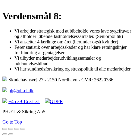
Verdensmål 8:
Vi arbejder strategisk med at bibeholde vores lave sygefravær
og afholder løbende fastholdelsessamtaler. (Seniorpolitik)
Vi ansætter 4 lærlinge om året (herunder også kvinder)
Fører statistik over arbejdsskader og har klare retningslinjer
for hindring af gentagelser
Vi tilbyder medarbejderudviklingssamtaler og
uddannelsestilbud
Vi har sundhedsforsikring og stresspolitik til alle medarbejder
Skudehavnsvej 27 - 2150 Nordhavn - CVR: 26220386
ph@ph-el.dk
+45 39 16 31 31
GDPR
PH-EL & Sikring ApS
Go to Top