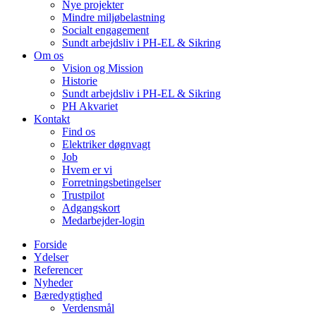
Nye projekter
Mindre miljøbelastning
Socialt engagement
Sundt arbejdsliv i PH-EL & Sikring
Om os
Vision og Mission
Historie
Sundt arbejdsliv i PH-EL & Sikring
PH Akvariet
Kontakt
Find os
Elektriker døgnvagt
Job
Hvem er vi
Forretningsbetingelser
Trustpilot
Adgangskort
Medarbejder-login
Forside
Ydelser
Referencer
Nyheder
Bæredygtighed
Verdensmål