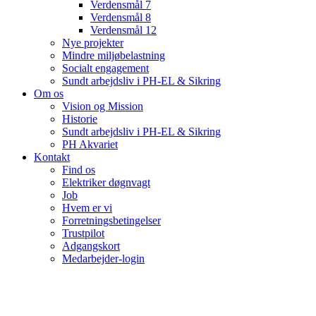
Verdensmål 7
Verdensmål 8
Verdensmål 12
Nye projekter
Mindre miljøbelastning
Socialt engagement
Sundt arbejdsliv i PH-EL & Sikring
Om os
Vision og Mission
Historie
Sundt arbejdsliv i PH-EL & Sikring
PH Akvariet
Kontakt
Find os
Elektriker døgnvagt
Job
Hvem er vi
Forretningsbetingelser
Trustpilot
Adgangskort
Medarbejder-login