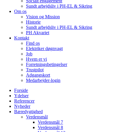
Socialt engagement
Sundt arbejdsliv i PH-EL & Sikring
Om os
Vision og Mission
Historie
Sundt arbejdsliv i PH-EL & Sikring
PH Akvariet
Kontakt
Find os
Elektriker døgnvagt
Job
Hvem er vi
Forretningsbetingelser
Trustpilot
Adgangskort
Medarbejder-login
Forside
Ydelser
Referencer
Nyheder
Bæredygtighed
Verdensmål
Verdensmål 7
Verdensmål 8