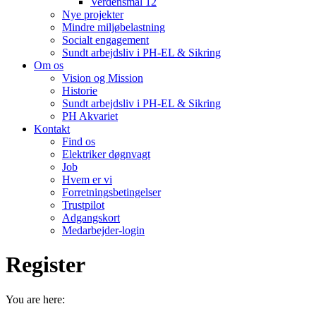
Verdensmål 12
Nye projekter
Mindre miljøbelastning
Socialt engagement
Sundt arbejdsliv i PH-EL & Sikring
Om os
Vision og Mission
Historie
Sundt arbejdsliv i PH-EL & Sikring
PH Akvariet
Kontakt
Find os
Elektriker døgnvagt
Job
Hvem er vi
Forretningsbetingelser
Trustpilot
Adgangskort
Medarbejder-login
Register
You are here: