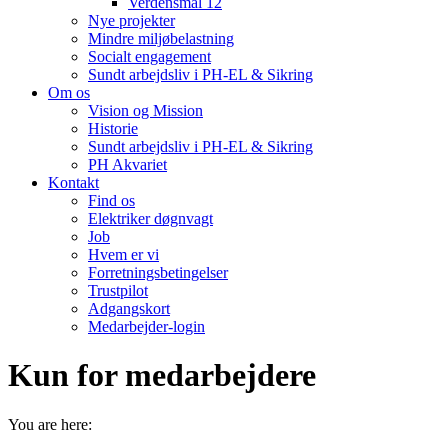
Verdensmål 12
Nye projekter
Mindre miljøbelastning
Socialt engagement
Sundt arbejdsliv i PH-EL & Sikring
Om os
Vision og Mission
Historie
Sundt arbejdsliv i PH-EL & Sikring
PH Akvariet
Kontakt
Find os
Elektriker døgnvagt
Job
Hvem er vi
Forretningsbetingelser
Trustpilot
Adgangskort
Medarbejder-login
Kun for medarbejdere
You are here: