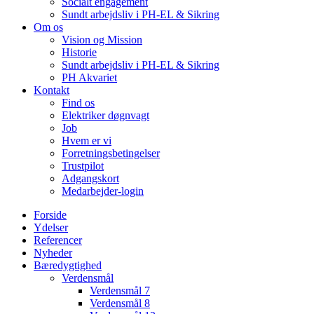
Socialt engagement
Sundt arbejdsliv i PH-EL & Sikring
Om os
Vision og Mission
Historie
Sundt arbejdsliv i PH-EL & Sikring
PH Akvariet
Kontakt
Find os
Elektriker døgnvagt
Job
Hvem er vi
Forretningsbetingelser
Trustpilot
Adgangskort
Medarbejder-login
Forside
Ydelser
Referencer
Nyheder
Bæredygtighed
Verdensmål
Verdensmål 7
Verdensmål 8